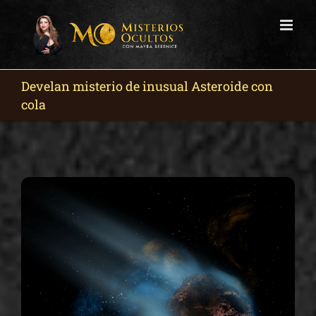
Skip
to
content
Develan misterio de inusual Asteroide con
cola