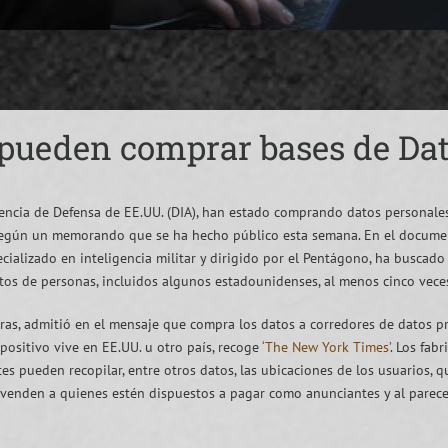
 pueden comprar bases de Da
igencia de Defensa de EE.UU. (DIA), han estado comprando datos personale
, según un memorando que se ha hecho público esta semana. En el docume
ializado en inteligencia militar y dirigido por el Pentágono, ha buscad
os de personas, incluidos algunos estadounidenses, al menos cinco vece
ras, admitió en el mensaje que compra los datos a corredores de datos p
positivo vive en EE.UU. u otro país, recoge
‘The New York Times’
. Los fab
ntes pueden recopilar, entre otros datos, las ubicaciones de los usuarios
revenden a quienes estén dispuestos a pagar como anunciantes y al parec