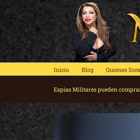
Skip
to
content
Inicio
Blog
Quienes So
Espías Militares pueden comprar