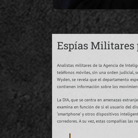
Espías Militares
Analistas militares de la Agencia de Intel
teléfonos móviles, sin una orden judicial
Wyden, se revela que el departamento espec
contienen información sobre los movimient
La DIA, que se centra en amenazas extranje
examina en función de si el usuario del dis
‘smartphone’ y otros dispositivos intelige
corredores. A su vez, estas compañías las 