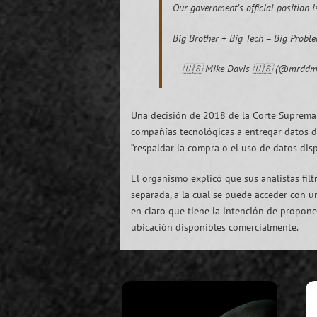
Our government’s official position i
Big Brother + Big Tech = Big Probl
— 🇺🇸 Mike Davis 🇺🇸 (@mrddm
Una decisión de 2018 de la Corte Suprema 
compañías tecnológicas a entregar datos de
“respaldar la compra o el uso de datos dis
El organismo explicó que sus analistas filt
separada, a la cual se puede acceder con u
en claro que tiene la intención de propone
ubicación disponibles comercialmente.