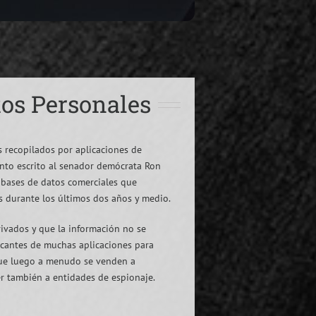
tos Personales
s recopilados por aplicaciones de
nto escrito al senador demócrata Ron
o bases de datos comerciales que
s durante los últimos dos años y medio.
rivados y que la información no se
ricantes de muchas aplicaciones para
, que luego a menudo se venden a
er también a entidades de espionaje.