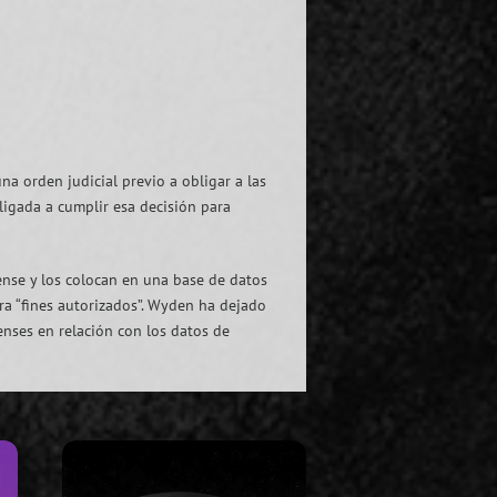
 orden judicial previo a obligar a las
ligada a cumplir esa decisión para
dense y los colocan en una base de datos
ra “fines autorizados”. Wyden ha dejado
enses en relación con los datos de