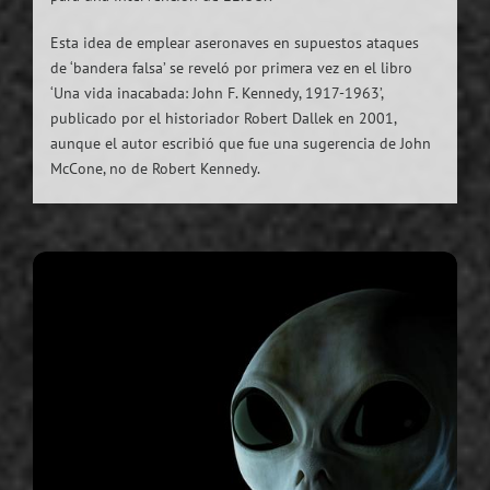
Esta idea de emplear aseronaves en supuestos ataques
de ‘bandera falsa’ se reveló por primera vez en el libro
‘Una vida inacabada: John F. Kennedy, 1917-1963’,
publicado por el historiador Robert Dallek en 2001,
aunque el autor escribió que fue una sugerencia de John
McCone, no de Robert Kennedy.