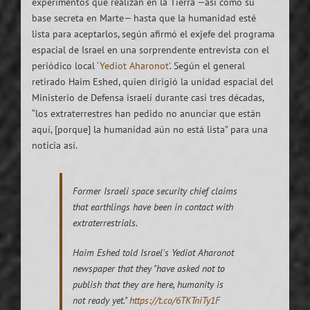
experimentos que realizan en la Tierra —así como su
base secreta en Marte— hasta que la humanidad esté
lista para aceptarlos, según afirmó el exjefe del programa
espacial de Israel en una sorprendente entrevista con el
periódico local
‘Yediot Aharonot’
. Según el general
retirado Haim Eshed, quien dirigió la unidad espacial del
Ministerio de Defensa israelí durante casi tres décadas,
“los extraterrestres han pedido no anunciar que están
aquí, [porque] la humanidad aún no está lista” para una
noticia así.
Former Israeli space security chief claims
that earthlings have been in contact with
extraterrestrials.
Haim Eshed told Israel's Yediot Aharonot
newspaper that they "have asked not to
publish that they are here, humanity is
not ready yet."
https://t.co/6TKTniTy1F