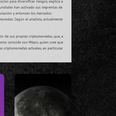
ios para diversificar riesgos, explica a
mundiales han activado sus imprentas de
mulación y entonces los mercados
omonedas. Según el analista, actualmente
ión de sus propias criptomonedas, que, a
perto coincide con Mázur, quien cree que
s criptomonedas actuales, en particular