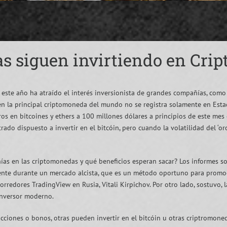
s siguen invirtiendo en Cri
 este año ha atraído el interés inversionista de grandes compañías, como 
r en la principal criptomoneda del mundo no se registra solamente en Estad
 en bitcoines y ethers a 100 millones dólares a principios de este mes d
do dispuesto a invertir en el bitcóin, pero cuando la volatilidad del ‘oro
ías en las criptomonedas y qué beneficios esperan sacar? Los informes sob
te durante un mercado alcista, que es un método oportuno para promoc
corredores TradingView en Rusia, Vitali Kirpichov. Por otro lado, sostuvo,
 inversor moderno.
ciones o bonos, otras pueden invertir en el bitcóin u otras criptromon