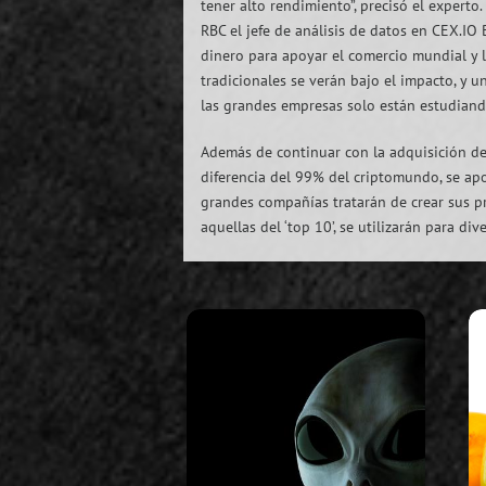
tener alto rendimiento”, precisó el experto
RBC el jefe de análisis de datos en CEX.IO
dinero para apoyar el comercio mundial y 
tradicionales se verán bajo el impacto, y 
las grandes empresas solo están estudiand
Además de continuar con la adquisición de 
diferencia del 99% del criptomundo, se apo
grandes compañías tratarán de crear sus pr
aquellas del ‘top 10’, se utilizarán para div