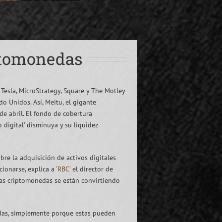
ptomonedas
Tesla, MicroStrategy, Square y The Motley
o Unidos. Así, Meitu, el gigante
e abril. El fondo de cobertura
 digital’ disminuya y su liquidez
re la adquisición de activos digitales
ionarse, explica a
‘RBC’
el director de
 las criptomonedas se están convirtiendo
edas, simplemente porque estas pueden