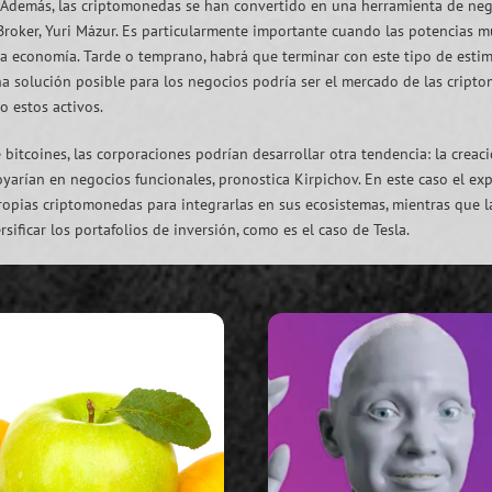
. Además, las criptomonedas se han convertido en una herramienta de negoc
 Broker, Yuri Mázur. Es particularmente importante cuando las potencias 
la economía. Tarde o temprano, habrá que terminar con este tipo de esti
una solución posible para los negocios podría ser el mercado de las cript
o estos activos.
bitcoines, las corporaciones podrían desarrollar otra tendencia: la creac
yarían en negocios funcionales, pronostica Kirpichov. En este caso el ex
opias criptomonedas para integrarlas en sus ecosistemas, mientras que la
ersificar los portafolios de inversión, como es el caso de Tesla.