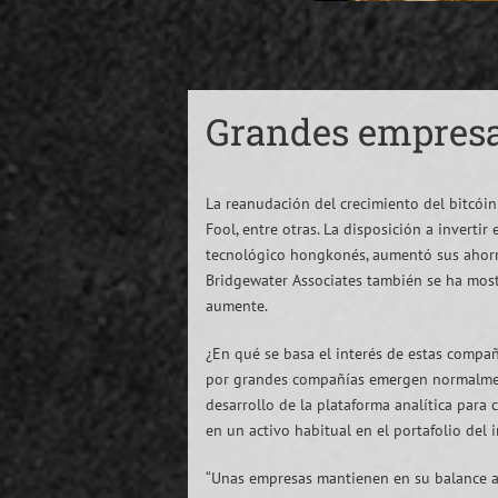
Grandes empresa
La reanudación del crecimiento del bitcóin
Fool, entre otras. La disposición a inverti
tecnológico hongkonés, aumentó sus ahorros
Bridgewater Associates también se ha mostra
aumente.
¿En qué se basa el interés de estas compañ
por grandes compañías emergen normalmen
desarrollo de la plataforma analítica para 
en un activo habitual en el portafolio del
“Unas empresas mantienen en su balance ac