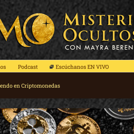
mos
Podcast
Escúchanos EN VIVO
iendo en Criptomonedas