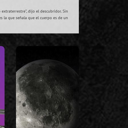
extraterrestre”, dijo el descubridor. Sin
es la que señala que el cuerpo es de un