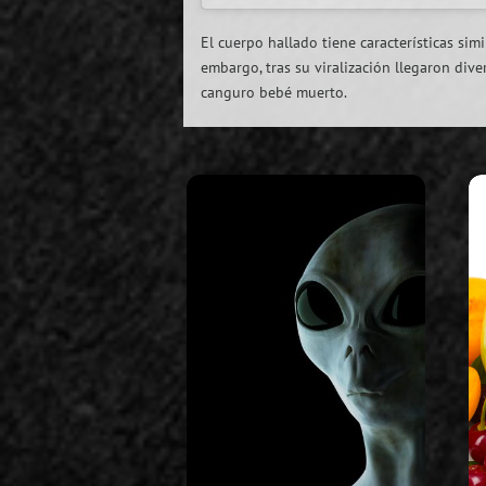
El cuerpo hallado tiene características simi
embargo, tras su viralización llegaron div
canguro bebé muerto.