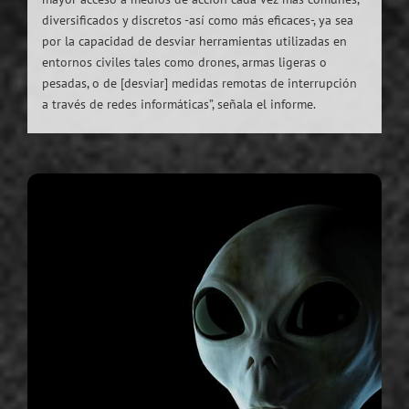
diversificados y discretos -así como más eficaces-, ya sea
por la capacidad de desviar herramientas utilizadas en
entornos civiles tales como drones, armas ligeras o
pesadas, o de [desviar] medidas remotas de interrupción
a través de redes informáticas”, señala el informe.