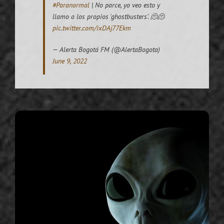
#Paranormal
| No parce, yo veo esto y
llamo a los propios 'ghostbusters'. 🫠🫠
pic.twitter.com/ixDAj77Ekm
— Alerta Bogotá FM (@AlertaBogota)
June 9, 2022