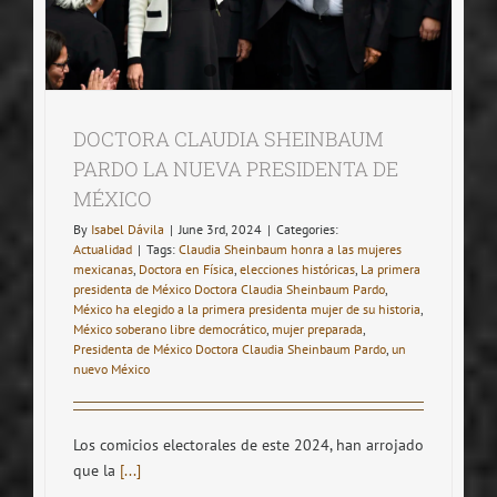
DOCTORA CLAUDIA SHEINBAUM
PARDO LA NUEVA PRESIDENTA DE
MÉXICO
By
Isabel Dávila
|
June 3rd, 2024
|
Categories:
Actualidad
|
Tags:
Claudia Sheinbaum honra a las mujeres
mexicanas
,
Doctora en Física
,
elecciones históricas
,
La primera
presidenta de México Doctora Claudia Sheinbaum Pardo
,
México ha elegido a la primera presidenta mujer de su historia
,
México soberano libre democrático
,
mujer preparada
,
Presidenta de México Doctora Claudia Sheinbaum Pardo
,
un
nuevo México
Los comicios electorales de este 2024, han arrojado
que la
[...]