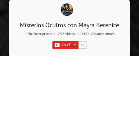
Misterios Ocultos con Mayra Berenice
1.9K Suscriptores
•
752 Vídeos
•
247K Visualizaciones
Misterios
Mas Vistos
11:34
09:08
MISTERIOS DE LAS IGLESIAS EN MÉXICO
VOLCÁN EXTINTO EN LA CARA OCULTA DE LA LUNA
8/19/2023
8/17/2023
2 Milagros de fe,
Hubo un volcán en la Cara
verdaderamente
Oculta de la Luna, hay
extraordinarios en 2 Iglesias
radioactividad, OVNIS y