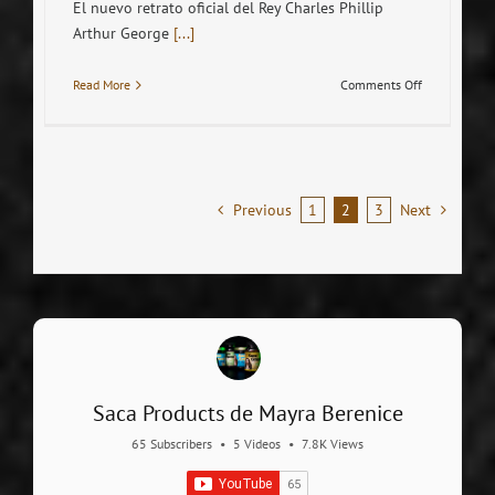
El nuevo retrato oficial del Rey Charles Phillip
Arthur George
[...]
on
Read More
Comments Off
METAMORFO
INFERNAL,
NUEVO
RETRATO
OFICIAL
Previous
1
2
3
Next
DEL
REY
CARLOS
III
Saca Products de Mayra Berenice
65 Subscribers
•
5 Videos
•
7.8K Views