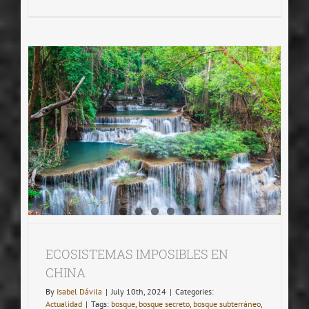
SERPIENTE
COLOSAL
EN
MARTE
ECOSISTEMAS IMPOSIBLES EN
CHINA
By
Isabel Dávila
|
July 10th, 2024
|
Categories:
Actualidad
|
Tags:
bosque
,
bosque secreto
,
bosque subterráneo
,