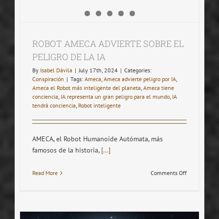
ROBOT AMECA ADVIERTE SOBRE EL
PELIGRO DE LA IA
By
Isabel Dávila
|
July 17th, 2024
|
Categories:
Conspiración
|
Tags:
Ameca
,
Ameca advierte peligro por IA
,
Ameca el Robot más inteligente del planeta
,
Ameca tiene
conciencia
,
IA representa un gran peligro para el mundo
,
IA
tendrá conciencia
,
Robot inteligente
AMECA, el Robot Humanoide Autómata, más
famosos de la historia,
[...]
on
Read More
Comments Off
ROBOT
AMECA
ADVIERTE
SOBRE