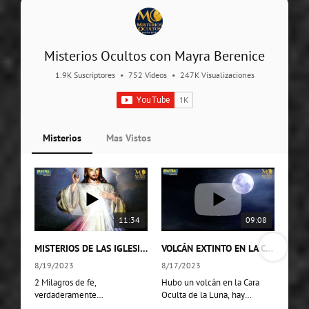
Misterios Ocultos con Mayra Berenice
1.9K Suscriptores
•
752 Vídeos
•
247K Visualizaciones
Misterios
Mas Vistos
11:34
09:08
MISTERIOS DE LAS IGLESIAS EN MÉXICO
VOLCÁN EXTINTO EN LA CARA OCULTA DE LA LUNA
8/19/2023
8/17/2023
2 Milagros de fe,
Hubo un volcán en la Cara
verdaderamente
Oculta de la Luna, hay
extraordinarios en 2 Iglesias
radioactividad, OVNIS y