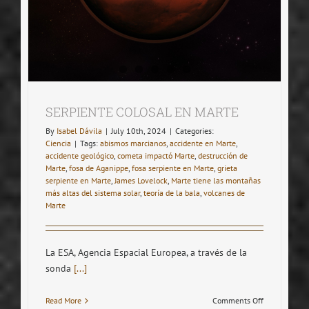
SERPIENTE COLOSAL EN MARTE
By
Isabel Dávila
|
July 10th, 2024
|
Categories:
Ciencia
|
Tags:
abismos marcianos
,
accidente en Marte
,
accidente geológico
,
cometa impactó Marte
,
destrucción de
Marte
,
fosa de Aganippe
,
fosa serpiente en Marte
,
grieta
serpiente en Marte
,
James Lovelock
,
Marte tiene las montañas
más altas del sistema solar
,
teoría de la bala
,
volcanes de
Marte
La ESA, Agencia Espacial Europea, a través de la
sonda
[...]
on
Read More
Comments Off