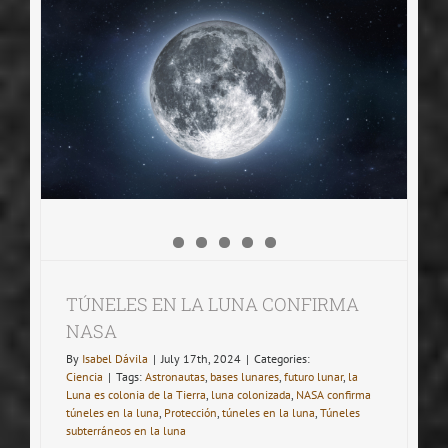
EL
PELIGRO
DE
LA
IA
TÚNELES EN LA LUNA CONFIRMA
NASA
By
Isabel Dávila
|
July 17th, 2024
|
Categories:
Ciencia
|
Tags:
Astronautas
,
bases lunares
,
futuro lunar
,
la
Luna es colonia de la Tierra
,
luna colonizada
,
NASA confirma
túneles en la luna
,
Protección
,
túneles en la luna
,
Túneles
subterráneos en la luna