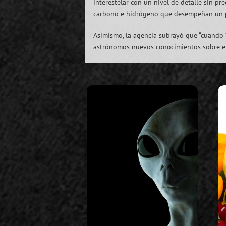
interestelar con un nivel de detalle sin pre
carbono e hidrógeno que desempeñan un pape
Asimismo, la agencia subrayó que “cuando W
astrónomos nuevos conocimientos sobre el n