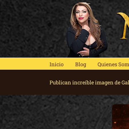
Skip
to
content
Inicio
Blog
Quienes So
Publican increíble imagen de G