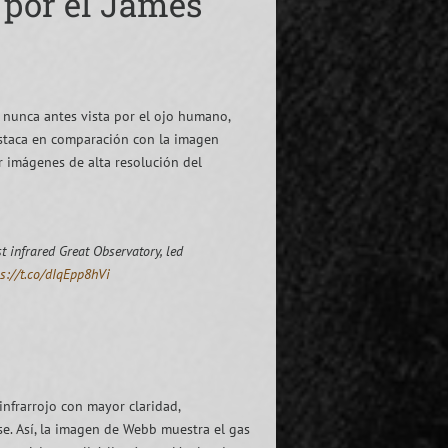
 por el James
, nunca antes vista por el ojo humano,
estaca en comparación con la imagen
r imágenes de alta resolución del
 infrared Great Observatory, led
ps://t.co/dIqEpp8hVi
infrarrojo con mayor claridad,
e. Así, la imagen de Webb muestra el gas