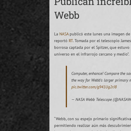
Publican increíb
Webb
La
NASA
publicó este lunes una imagen de u
reportó
RT
. Tomada por el telescopio Jame
borrosa captada por el Spitzer, que estuvo
universo en el infrarrojo cercano y medio”.
Computer, enhance! Compare the same
the way for Webb’s larger primary m
pic.twitter.com/g941Ug2rJ8
— NASA Webb Telescope (@NASAW
“Webb, con su espejo primario significativ
permitiendo realizar aún más descubrimien