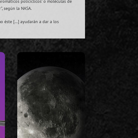
 aromáticos policíclicos’ o moléculas de
”, según la NASA.
o éste […] ayudarán a dar a los