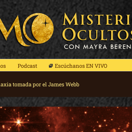
mos
Podcast
Escúchanos EN VIVO
alaxia tomada por el James Webb