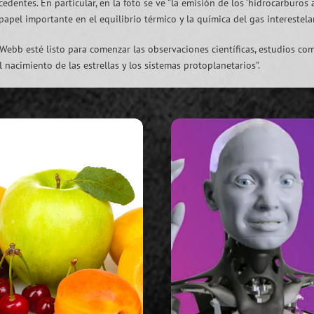
cedentes. En particular, en la foto se ve “la emisión de los ‘hidrocarburos
l importante en el equilibrio térmico y la química del gas interestelar
ebb esté listo para comenzar las observaciones científicas, estudios com
acimiento de las estrellas y los sistemas protoplanetarios”.