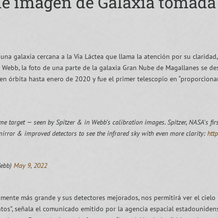
le imagen de Galaxia tomada
na galaxia cercana a la Vía Láctea que llama la atención por su claridad
s Webb, la foto de una parte de la galaxia Gran Nube de Magallanes se d
 en órbita hasta enero de 2020 y fue el primer telescopio en “proporciona
 target — seen by Spitzer & in Webb’s calibration images. Spitzer, NASA's first
irror & improved detectors to see the infrared sky with even more clarity:
htt
ebb)
May 9, 2022
amente más grande y sus detectores mejorados, nos permitirá ver el cielo 
tos”, señala el comunicado emitido por la agencia espacial estadounidens