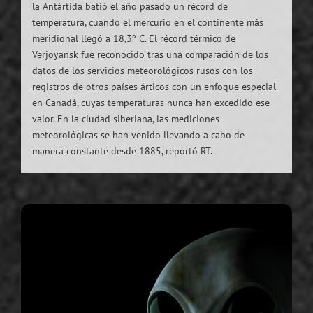
la Antártida batió el año pasado un récord de
temperatura, cuando el mercurio en el continente más
meridional llegó a 18,3º C. El récord térmico de
Verjoyansk fue reconocido tras una comparación de los
datos de los servicios meteorológicos rusos con los
registros de otros países árticos con un enfoque especial
en Canadá, cuyas temperaturas nunca han excedido ese
valor. En la ciudad siberiana, las mediciones
meteorológicas se han venido llevando a cabo de
manera constante desde 1885, reportó RT.