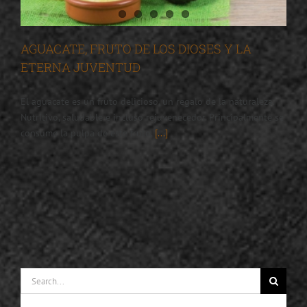
AGUACATE, FRUTO DE LOS DIOSES Y LA
ETERNA JUVENTUD
El aguacate es un fruto delicioso, un regalo de la naturaleza.
Nutritivo, saludable e incluso rejuvenecedor. Principalmente se
consume la pulpa de este fruto,
[...]
Search
for: