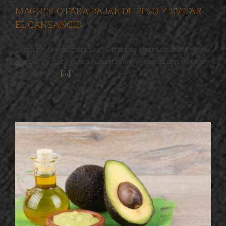
MAGNESIO PARA BAJAR DE PESO Y EVITAR
EL CANSANCIO
El secreto se encuentra en el Citrato de Magnesio, suplemento
alimenticio que ayuda a aumentar los niveles de este mineral
en el cuerpo y
[...]