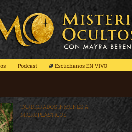
mos
Podcast
Escúchanos EN VIVO
TARDÍGRADOS INMUNES A
MICROPLÁSTICOS
Los tardígrados son minúsculos organismos extremófilos,