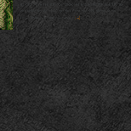
es decir que resisten condiciones extremas (temperaturas
congelantes de - 200 grados Centígrados, tanto como
elevadísimas temperaturas de
[...]