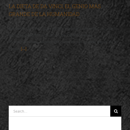
LA DIETA DE DA VINCI, EL GENIO MÁS
GRANDE DE LA HUMANIDAD
Leonardo Da Vinci, gran pintor, ingeniero, inventor, arquitecto,
escultor, científico, estudioso de los fenómenos
incomprensibles, reconocido como el más grande genio de su
época,
[...]
Search
for: