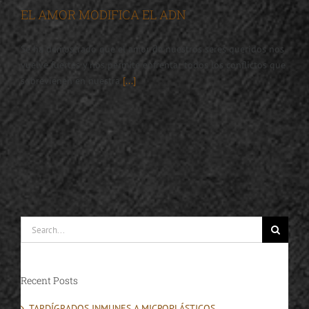
EL AMOR MODIFICA EL ADN
Se ha demostrado que el amor de nuestros seres queridos nos
vuelve fuertes y nos permite enfrentar todos los conflictos que
sobrevienen en nuestra
[...]
Search
for:
Recent Posts
TARDÍGRADOS INMUNES A MICROPLÁSTICOS