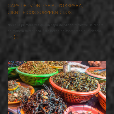
CAPA DE OZONO SE AUTOREPARA,
CIENTÍFICOS SORPRENDIDOS
No es la primera vez que la capa de ozono terrestre, se repara
de manera misteriosa. Este hecho ha asombrado a la ciencia.
Las
[...]