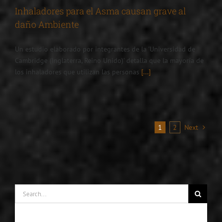
Inhaladores para el Asma causan grave al
daño Ambiente
Un estudio elaborado por integrantes de la 'Universidad de
Cambridge (Inglaterra, Reino Unido)' detalla que la mayoría de
los inhaladores que utilizan las personas
[...]
1
2
Next
Search
for: