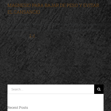
MAGNESIO PARA BAJAR DE PESO Y EVITAR
EL CANSANCIO
El secreto se encuentra en el Citrato de Magnesio, suplemento
alimenticio que ayuda a aumentar los niveles de este mineral
en el cuerpo y
[...]
Search
for:
Recent Posts