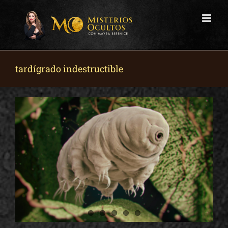
Skip
to
content
tardígrado indestructible