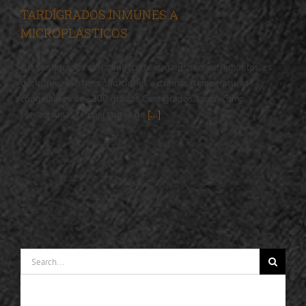
TARDÍGRADOS INMUNES A
MICROPLÁSTICOS
Los tardígrados son minúsculos organismos extremófilos, es
decir que resisten condiciones extremas (temperaturas
congelantes de - 200 grados Centígrados, tanto como
elevadísimas temperaturas de
[...]
Search
for: