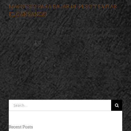
MAGNESIO PARA BAJAR DE PESO Y EVITAR
EL CANSANCIO
El secreto se encuentra en el Citrato de Magnesio, suplemento
alimenticio que ayuda a aumentar los niveles de este mineral
en el cuerpo y
[...]
Search
for:
Recent Posts