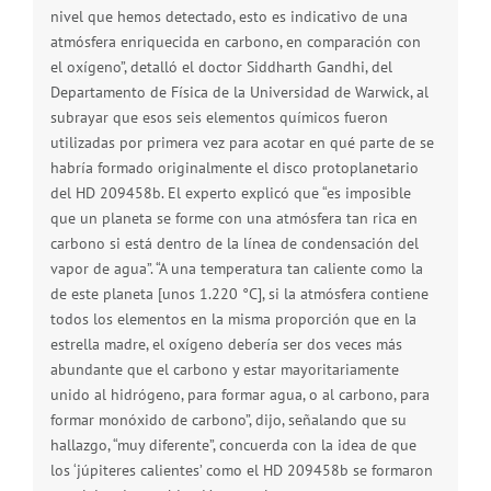
nivel que hemos detectado, esto es indicativo de una
atmósfera enriquecida en carbono, en comparación con
el oxígeno”, detalló el doctor Siddharth Gandhi, del
Departamento de Física de la Universidad de Warwick, al
subrayar que esos seis elementos químicos fueron
utilizadas por primera vez para acotar en qué parte de se
habría formado originalmente el disco protoplanetario
del HD 209458b. El experto explicó que “es imposible
que un planeta se forme con una atmósfera tan rica en
carbono si está dentro de la línea de condensación del
vapor de agua”. “A una temperatura tan caliente como la
de este planeta [unos 1.220 °C], si la atmósfera contiene
todos los elementos en la misma proporción que en la
estrella madre, el oxígeno debería ser dos veces más
abundante que el carbono y estar mayoritariamente
unido al hidrógeno, para formar agua, o al carbono, para
formar monóxido de carbono”, dijo, señalando que su
hallazgo, “muy diferente”, concuerda con la idea de que
los ‘júpiteres calientes’ como el HD 209458b se formaron