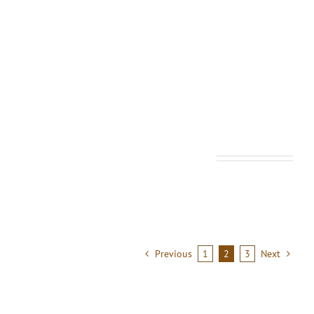
TÚNELES EN LA LUNA CONFIRMA NASA
JULY 17, 2024
Previous
1
2
3
Next