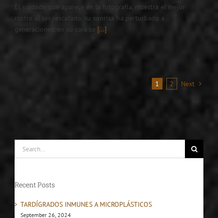
El soldado que aparece en la fotografía, muestra el mejor
rostro al ser rescatado, su sonrisa ha perturbado a
generaciones, en su cara se
[...]
1
2
Next
Search
for:
Recent Posts
TARDÍGRADOS INMUNES A MICROPLÁSTICOS
September 26, 2024