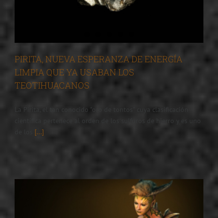
PIRITA, NUEVA ESPERANZA DE ENERGÍA
LIMPIA QUE YA USABAN LOS
TEOTIHUACANOS
La Pirita, el tan conocido "oro de tontos" cuya clasificación
científica pertenece al orden de los sulfuros de hierro y es uno
de los
[...]