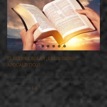
?
EL ECLIPSE SOLAR ¿ES UN SIGNO
APOCALÍPTICO?
La sabiduría popular asegura que el eclipse total de Sol de
este próximo 8 de abril es un signo Apocalíptico real. Para
estos momentos
[...]