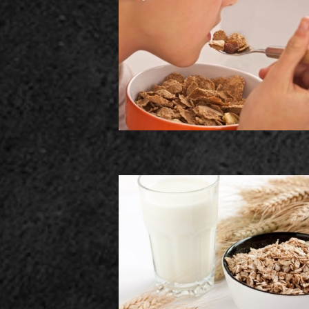
o de MONSANTO en
es de Avena
 es muy efectiva para
r de Peso