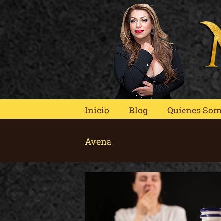
Skip
to
content
Inicio
Blog
Quienes So
Avena
 BAJAR DE PESO Y