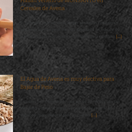
Hallan veneno de MONSANTO en
Cereales de Avena
El glifosato, que las autoridades sanitarias consideran
sustancia carcinógena, ha sido detectado en más de 40
alimentos para mascotas y en cereales para nuestros
[...]
El Agua de Avena es muy efectiva para
Bajar de Peso
Estudios han demostrado que pocos alimentos son tan
saludables como la avena, ya que puede regular el
metabolismo y depurar todo lo que no
[...]