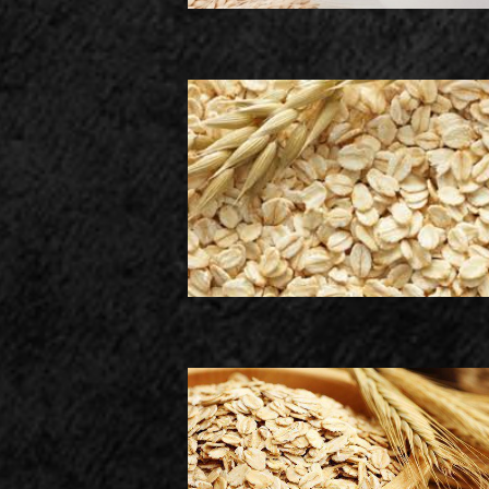
a Reducir el Colesterol
ar de Peso
Biopolímero de Avena